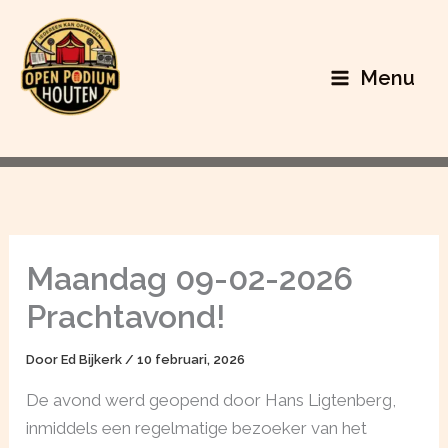
Ga
naar
de
Menu
inhoud
Open Podium Houten
Maandag 09-02-2026
Prachtavond!
Door
Ed Bijkerk
/
10 februari, 2026
De avond werd geopend door Hans Ligtenberg,
inmiddels een regelmatige bezoeker van het