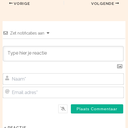
VORIGE
VOLGENDE
Zet notificaties aan
N
Em
ad