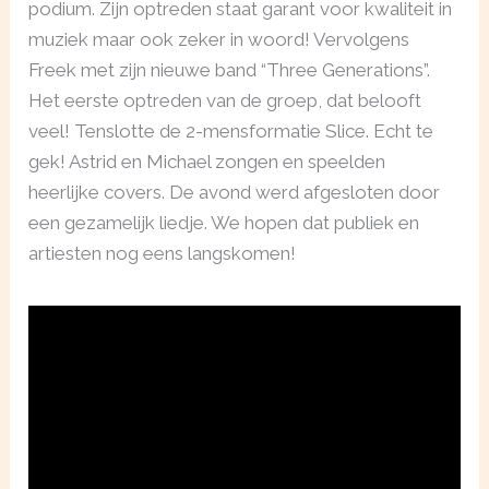
podium. Zijn optreden staat garant voor kwaliteit in
muziek maar ook zeker in woord! Vervolgens
Freek met zijn nieuwe band “Three Generations”.
Het eerste optreden van de groep, dat belooft
veel! Tenslotte de 2-mensformatie Slice. Echt te
gek! Astrid en Michael zongen en speelden
heerlijke covers. De avond werd afgesloten door
een gezamelijk liedje. We hopen dat publiek en
artiesten nog eens langskomen!